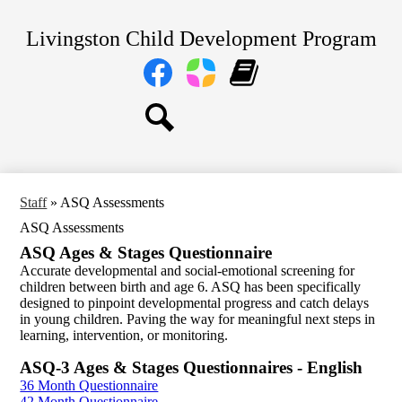
Skip
Home
to
Livingston Child Development Program
main
About Us
content
Social
Media
Our Centers
Links
Facebook
Parent
Learning
Parents
Square
Genie
Staff
Search
Transitional TK and Kindergarten
Staff
»
ASQ Assessments
ASQ Assessments
ASQ Ages & Stages Questionnaire
Accurate developmental and social-emotional screening for
children between birth and age 6. ASQ has been specifically
designed to pinpoint developmental progress and catch delays
in young children. Paving the way for meaningful next steps in
learning, intervention, or monitoring.
ASQ-3 Ages & Stages Questionnaires - English
36 Month Questionnaire
42 Month Questionnaire